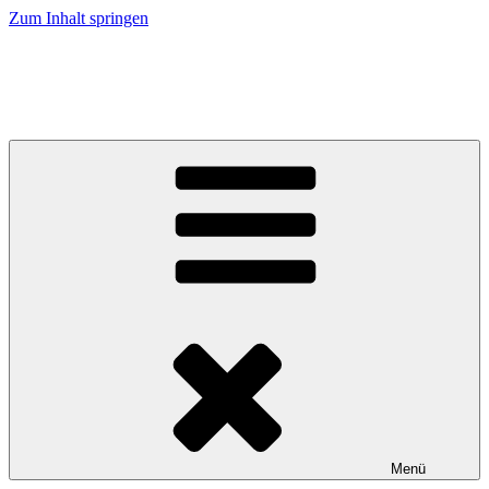
Zum Inhalt springen
Freiwillige Feuerwehr Weinzierlein
Die Internetpäsenz der Freiwilligen Feuerwehr Weinzierlein
Menü